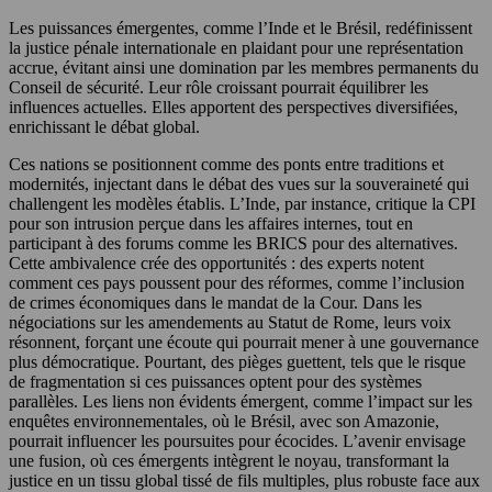
Les puissances émergentes, comme l’Inde et le Brésil, redéfinissent
la justice pénale internationale en plaidant pour une représentation
accrue, évitant ainsi une domination par les membres permanents du
Conseil de sécurité. Leur rôle croissant pourrait équilibrer les
influences actuelles. Elles apportent des perspectives diversifiées,
enrichissant le débat global.
Ces nations se positionnent comme des ponts entre traditions et
modernités, injectant dans le débat des vues sur la souveraineté qui
challengent les modèles établis. L’Inde, par instance, critique la CPI
pour son intrusion perçue dans les affaires internes, tout en
participant à des forums comme les BRICS pour des alternatives.
Cette ambivalence crée des opportunités : des experts notent
comment ces pays poussent pour des réformes, comme l’inclusion
de crimes économiques dans le mandat de la Cour. Dans les
négociations sur les amendements au Statut de Rome, leurs voix
résonnent, forçant une écoute qui pourrait mener à une gouvernance
plus démocratique. Pourtant, des pièges guettent, tels que le risque
de fragmentation si ces puissances optent pour des systèmes
parallèles. Les liens non évidents émergent, comme l’impact sur les
enquêtes environnementales, où le Brésil, avec son Amazonie,
pourrait influencer les poursuites pour écocides. L’avenir envisage
une fusion, où ces émergents intègrent le noyau, transformant la
justice en un tissu global tissé de fils multiples, plus robuste face aux