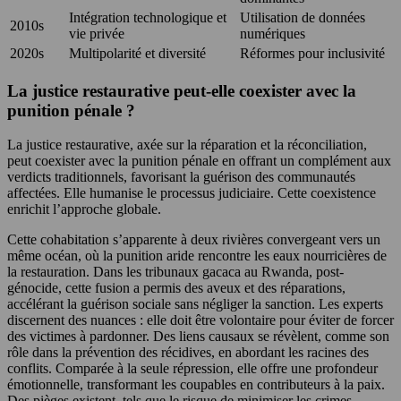
Intégration technologique et
Utilisation de données
2010s
vie privée
numériques
2020s
Multipolarité et diversité
Réformes pour inclusivité
La justice restaurative peut-elle coexister avec la
punition pénale ?
La justice restaurative, axée sur la réparation et la réconciliation,
peut coexister avec la punition pénale en offrant un complément aux
verdicts traditionnels, favorisant la guérison des communautés
affectées. Elle humanise le processus judiciaire. Cette coexistence
enrichit l’approche globale.
Cette cohabitation s’apparente à deux rivières convergeant vers un
même océan, où la punition aride rencontre les eaux nourricières de
la restauration. Dans les tribunaux gacaca au Rwanda, post-
génocide, cette fusion a permis des aveux et des réparations,
accélérant la guérison sociale sans négliger la sanction. Les experts
discernent des nuances : elle doit être volontaire pour éviter de forcer
des victimes à pardonner. Des liens causaux se révèlent, comme son
rôle dans la prévention des récidives, en abordant les racines des
conflits. Comparée à la seule répression, elle offre une profondeur
émotionnelle, transformant les coupables en contributeurs à la paix.
Des pièges existent, tels que le risque de minimiser les crimes