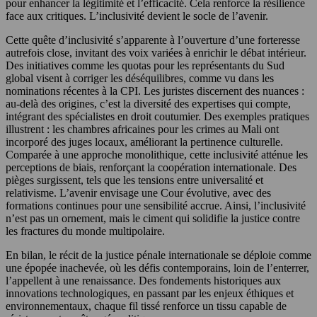
pour enhancer la légitimité et l’efficacité. Cela renforce la résilience
face aux critiques. L’inclusivité devient le socle de l’avenir.
Cette quête d’inclusivité s’apparente à l’ouverture d’une forteresse
autrefois close, invitant des voix variées à enrichir le débat intérieur.
Des initiatives comme les quotas pour les représentants du Sud
global visent à corriger les déséquilibres, comme vu dans les
nominations récentes à la CPI. Les juristes discernent des nuances :
au-delà des origines, c’est la diversité des expertises qui compte,
intégrant des spécialistes en droit coutumier. Des exemples pratiques
illustrent : les chambres africaines pour les crimes au Mali ont
incorporé des juges locaux, améliorant la pertinence culturelle.
Comparée à une approche monolithique, cette inclusivité atténue les
perceptions de biais, renforçant la coopération internationale. Des
pièges surgissent, tels que les tensions entre universalité et
relativisme. L’avenir envisage une Cour évolutive, avec des
formations continues pour une sensibilité accrue. Ainsi, l’inclusivité
n’est pas un ornement, mais le ciment qui solidifie la justice contre
les fractures du monde multipolaire.
En bilan, le récit de la justice pénale internationale se déploie comme
une épopée inachevée, où les défis contemporains, loin de l’enterrer,
l’appellent à une renaissance. Des fondements historiques aux
innovations technologiques, en passant par les enjeux éthiques et
environnementaux, chaque fil tissé renforce un tissu capable de