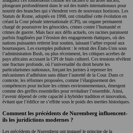
Imaginez ces fondements comme les racines d’un arbre ancien,
plongeant profondément dans le sol des traités internationaux pour
nourrir des branches qui s’étendent vers de nouveaux horizons. Les
Statuts de Rome, adoptés en 1998, ont cristallisé cette évolution en
créant la Cour pénale internationale (CPI), un organe permanent
chargé de poursuivre les génocides, crimes contre l’humanité et
crimes de guerre. Mais face aux défis actuels, ces racines paraissent
parfois fragilisées par l’érosion des engagements étatiques, où des
nations puissantes retirent leur soutien, laissant l’arbre exposé aux
bourrasques. Les exemples pullulent : le retrait des États-Unis sous
l’administration Bush, ou plus récemment, les critiques acerbes de
pays africains accusant la CPI de biais culturel. Ces tensions révèlent
une fracture profonde, où l’universalité du droit heurte les
particularismes nationaux, forçant les juristes à repenser les
mécanismes d’adhésion sans diluer l’autorité de la Cour. Dans ce
contexte, les réformes proposées, comme l’élargissement des
compétences pour inclure les crimes environnementaux, émergent
comme des greffes essentielles pour revitaliser l’ensemble. Ainsi,
l’avenir dépend de cette capacité à hybrider tradition et innovation,
évitant que l’édifice ne s’effrite sous le poids des inerties historiques.
Comment les précédents de Nuremberg influencent-
ils les juridictions modernes ?
Les précédents de Nuremberg ont instauré le principe de la