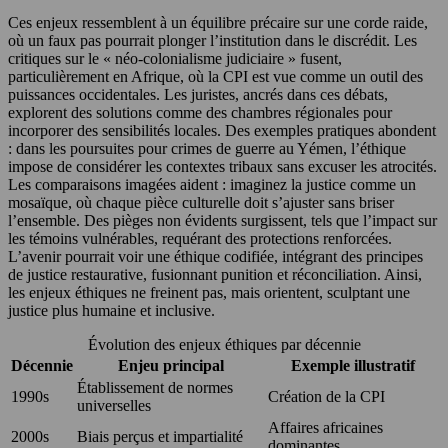
Ces enjeux ressemblent à un équilibre précaire sur une corde raide,
où un faux pas pourrait plonger l’institution dans le discrédit. Les
critiques sur le « néo-colonialisme judiciaire » fusent,
particulièrement en Afrique, où la CPI est vue comme un outil des
puissances occidentales. Les juristes, ancrés dans ces débats,
explorent des solutions comme des chambres régionales pour
incorporer des sensibilités locales. Des exemples pratiques abondent
: dans les poursuites pour crimes de guerre au Yémen, l’éthique
impose de considérer les contextes tribaux sans excuser les atrocités.
Les comparaisons imagées aident : imaginez la justice comme un
mosaïque, où chaque pièce culturelle doit s’ajuster sans briser
l’ensemble. Des pièges non évidents surgissent, tels que l’impact sur
les témoins vulnérables, requérant des protections renforcées.
L’avenir pourrait voir une éthique codifiée, intégrant des principes
de justice restaurative, fusionnant punition et réconciliation. Ainsi,
les enjeux éthiques ne freinent pas, mais orientent, sculptant une
justice plus humaine et inclusive.
Évolution des enjeux éthiques par décennie
Décennie
Enjeu principal
Exemple illustratif
Établissement de normes
1990s
Création de la CPI
universelles
Affaires africaines
2000s
Biais perçus et impartialité
dominantes