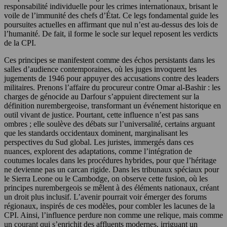
responsabilité individuelle pour les crimes internationaux, brisant le
voile de l’immunité des chefs d’État. Ce legs fondamental guide les
poursuites actuelles en affirmant que nul n’est au-dessus des lois de
l’humanité. De fait, il forme le socle sur lequel reposent les verdicts
de la CPI.
Ces principes se manifestent comme des échos persistants dans les
salles d’audience contemporaines, où les juges invoquent les
jugements de 1946 pour appuyer des accusations contre des leaders
militaires. Prenons l’affaire du procureur contre Omar al-Bashir : les
charges de génocide au Darfour s’appuient directement sur la
définition nurembergeoise, transformant un événement historique en
outil vivant de justice. Pourtant, cette influence n’est pas sans
ombres ; elle soulève des débats sur l’universalité, certains arguant
que les standards occidentaux dominent, marginalisant les
perspectives du Sud global. Les juristes, immergés dans ces
nuances, explorent des adaptations, comme l’intégration de
coutumes locales dans les procédures hybrides, pour que l’héritage
ne devienne pas un carcan rigide. Dans les tribunaux spéciaux pour
le Sierra Leone ou le Cambodge, on observe cette fusion, où les
principes nurembergeois se mêlent à des éléments nationaux, créant
un droit plus inclusif. L’avenir pourrait voir émerger des forums
régionaux, inspirés de ces modèles, pour combler les lacunes de la
CPI. Ainsi, l’influence perdure non comme une relique, mais comme
un courant qui s’enrichit des affluents modernes, irriguant un