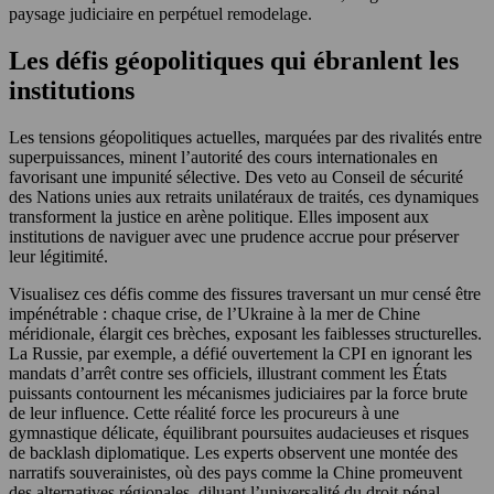
paysage judiciaire en perpétuel remodelage.
Les défis géopolitiques qui ébranlent les
institutions
Les tensions géopolitiques actuelles, marquées par des rivalités entre
superpuissances, minent l’autorité des cours internationales en
favorisant une impunité sélective. Des veto au Conseil de sécurité
des Nations unies aux retraits unilatéraux de traités, ces dynamiques
transforment la justice en arène politique. Elles imposent aux
institutions de naviguer avec une prudence accrue pour préserver
leur légitimité.
Visualisez ces défis comme des fissures traversant un mur censé être
impénétrable : chaque crise, de l’Ukraine à la mer de Chine
méridionale, élargit ces brèches, exposant les faiblesses structurelles.
La Russie, par exemple, a défié ouvertement la CPI en ignorant les
mandats d’arrêt contre ses officiels, illustrant comment les États
puissants contournent les mécanismes judiciaires par la force brute
de leur influence. Cette réalité force les procureurs à une
gymnastique délicate, équilibrant poursuites audacieuses et risques
de backlash diplomatique. Les experts observent une montée des
narratifs souverainistes, où des pays comme la Chine promeuvent
des alternatives régionales, diluant l’universalité du droit pénal