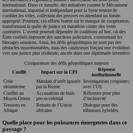
international. Dans ce tumulte, des initiatives comme le Mécanisme
international, impartial et indépendant pour la Syrie tentent de
combler les vides, collectant des preuves en attendant un forum
approprié. Pourtant, ces efforts butent sur le manque de coopération,
transformant la quête de justice en marathon contre des vents
contraires. L’avenir pourrait dépendre de coalitions ad hoc, où des
États coalisés imposent des sanctions judiciaires, contournant les
blocages onusiens. Ainsi, les défis géopolitiques ne sont pas des
obstacles insurmontables, mais des catalyseurs forçant une évolution
vers une justice plus résiliente, ancrée dans une diplomatie inventive.
Comparaison des défis géopolitiques majeurs
Réponse
Conflit
Impact sur la CPI
institutionnelle
Crise
Mandats d’arrêt ignorés
Investigations conjointes
ukrainienne
par la Russie
avec l’UE
Conflits au
Accusations de biais
Réformes pour plus
Moyen-Orient
pro-occidental
d’inclusivité
Tensions en
Retraits de l’Union
Dialogue pour des
Afrique
africaine
tribunaux hybrides
Quelle place pour les puissances émergentes dans ce
paysage ?