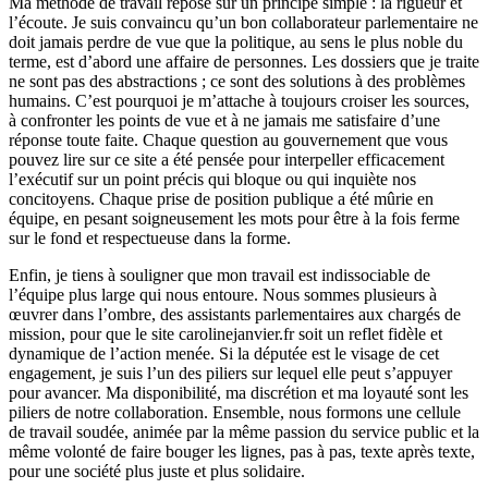
Ma méthode de travail repose sur un principe simple : la rigueur et
l’écoute. Je suis convaincu qu’un bon collaborateur parlementaire ne
doit jamais perdre de vue que la politique, au sens le plus noble du
terme, est d’abord une affaire de personnes. Les dossiers que je traite
ne sont pas des abstractions ; ce sont des solutions à des problèmes
humains. C’est pourquoi je m’attache à toujours croiser les sources,
à confronter les points de vue et à ne jamais me satisfaire d’une
réponse toute faite. Chaque question au gouvernement que vous
pouvez lire sur ce site a été pensée pour interpeller efficacement
l’exécutif sur un point précis qui bloque ou qui inquiète nos
concitoyens. Chaque prise de position publique a été mûrie en
équipe, en pesant soigneusement les mots pour être à la fois ferme
sur le fond et respectueuse dans la forme.
Enfin, je tiens à souligner que mon travail est indissociable de
l’équipe plus large qui nous entoure. Nous sommes plusieurs à
œuvrer dans l’ombre, des assistants parlementaires aux chargés de
mission, pour que le site carolinejanvier.fr soit un reflet fidèle et
dynamique de l’action menée. Si la députée est le visage de cet
engagement, je suis l’un des piliers sur lequel elle peut s’appuyer
pour avancer. Ma disponibilité, ma discrétion et ma loyauté sont les
piliers de notre collaboration. Ensemble, nous formons une cellule
de travail soudée, animée par la même passion du service public et la
même volonté de faire bouger les lignes, pas à pas, texte après texte,
pour une société plus juste et plus solidaire.